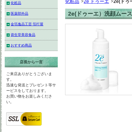
化粧品
2e ドゥーエ
2e(ド
化粧品
2e(ドゥーエ）洗顔ムース 
医薬部外品
金箔逸品工芸 箔打屋
資生堂美容食品
おすすめ商品
店長から一言
ご来店ありがとうございま
す。
迅速な発送とプレゼント等サ
ービスをしております。
お買い物をお楽しみくださ
い。