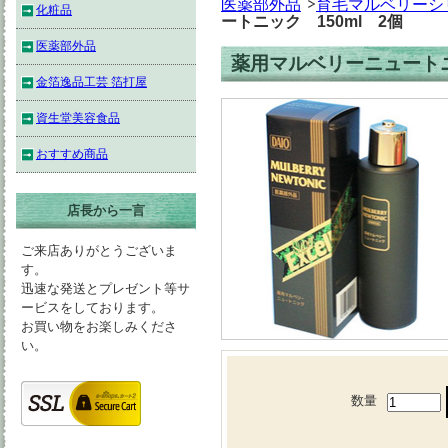
医薬部外品
育毛マルベリーシ
化粧品
ートニック 150ml 2個
医薬部外品
薬用マルベリーニュートニ
金箔逸品工芸 箔打屋
資生堂美容食品
おすすめ商品
店長から一言
ご来店ありがとうございま
す。
迅速な発送とプレゼント等サ
ービスをしております。
お買い物をお楽しみくださ
い。
数量