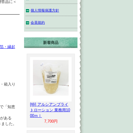
贈答品に＜
個人情報保護方針
会員規約
新着商品
箔・縁起
付・箱入り
[特] アルシアンブライ
で「知恵
トローション 業務用10
00ｍｌ
がある
7,700円
きました。