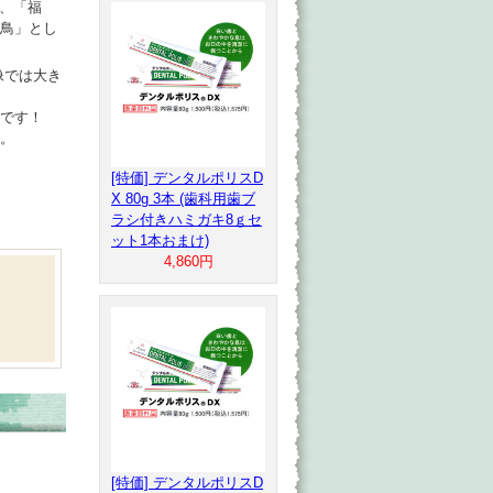
、「福
鳥」とし
像では大き
です！
。
[特価] デンタルポリスD
X 80g 3本 (歯科用歯ブ
ラシ付きハミガキ8ｇセ
ット1本おまけ)
4,860円
[特価] デンタルポリスD