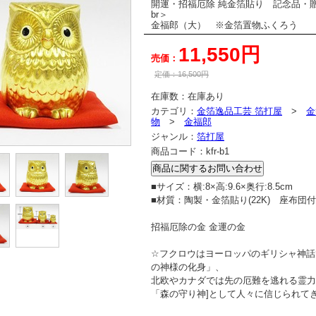
開運・招福厄除 純金箔貼り 記念品・
br＞
金福郎（大） ※金箔置物ふくろう
11,550円
売価：
定価：
16,500
円
在庫数：
在庫あり
カテゴリ：
金箔逸品工芸 箔打屋
>
金
物
>
金福郎
ジャンル：
箔打屋
商品コード：
kfr-b1
■サイズ：横:8×高:9.6×奥行:8.5cm
■材質：陶製・金箔貼り(22K) 座布団
招福厄除の金 金運の金
☆フクロウはヨーロッパのギリシャ神話
の神様の化身」、
北欧やカナダでは先の厄難を逃れる霊力
「森の守り神]として人々に信じられて