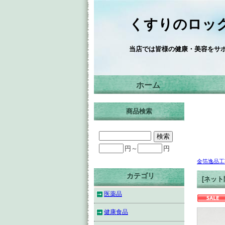
くすりのロック
当店では皆様の健康・美容をサ
ホーム
商品検索
円～
円
金箔逸品工
カテゴリ
[ネット
医薬品
健康食品