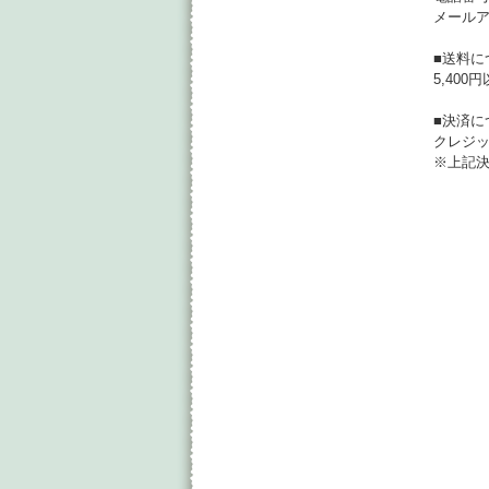
メールアドレ
■送料に
5,40
■決済に
クレジ
※上記