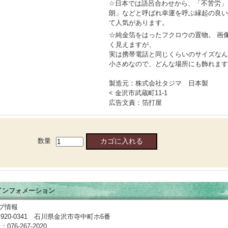
☆日本では語呂合わせから、「不苦労」
朗」などと呼ばれ幸運を呼ぶ縁起の良い
て人気があります。
☆純金箔をはったフクロウの置物。 画
く見えますが、
実は携帯電話と同じくらいのサイズなん
小さめなので、どんな場所にも飾れます
製造元：株式会社タジマ 日本製
< 金沢市武蔵町11-1
広告文責：箔打屋
数量
 インフォメーション
プ情報
920-0341 石川県金沢市寺中町ホ6番
76-267-2020