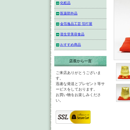
化粧品
医薬部外品
金箔逸品工芸 箔打屋
資生堂美容食品
おすすめ商品
店長から一言
ご来店ありがとうございま
す。
迅速な発送とプレゼント等サ
ービスをしております。
お買い物をお楽しみくださ
い。