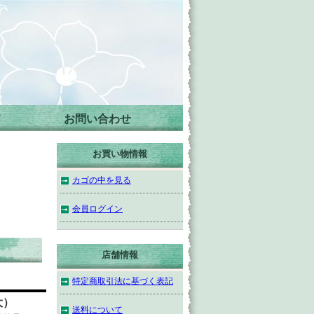
て
お問い合わせ
－
お買い物情報
カゴの中を見る
－
会員ログイン
店舗情報
特定商取引法に基づく表記
大）
送料について