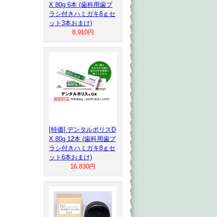
X 80g 6本 (歯科用歯ブ
ラシ付きハミガキ8ｇセ
ット3本おまけ)
8,910円
[特価] デンタルポリスD
X 80g 12本 (歯科用歯ブ
ラシ付きハミガキ8ｇセ
ット6本おまけ)
16,830円