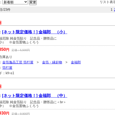
リスト表
：
目/23件
1
：
[ネット限定価格！] 金福郎 （小）
福厄除 純金箔貼り 記念品・贈答品に
小） ※金箔置物ふくろう
850
円
定価：
5,500
円
在庫あり
：
金箔逸品工芸 箔打屋
>
金箔・縁起物
>
金福郎
：
箔打屋
ド：
kfr-s1
：
[ネット限定価格！] 金福郎 （中）
福厄除 純金箔貼り 記念品・贈答品に＜br＞
中） ※金箔置物ふくろう
930
円
定価：
9,900
円