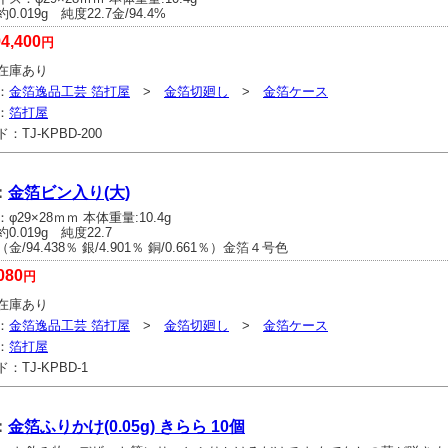
.019g 純度22.7金/94.4%
4,400
円
在庫あり
：
金箔逸品工芸 箔打屋
>
金箔切廻し
>
金箔ケース
：
箔打屋
ド：
TJ-KPBD-200
：
金箔ビン入り(大)
φ29×28ｍｍ 本体重量:10.4g
.019g 純度22.7
/94.438％ 銀/4.901％ 銅/0.661％）金箔４号色
080
円
在庫あり
：
金箔逸品工芸 箔打屋
>
金箔切廻し
>
金箔ケース
：
箔打屋
ド：
TJ-KPBD-1
：
金箔ふりかけ(0.05g) きらら 10個