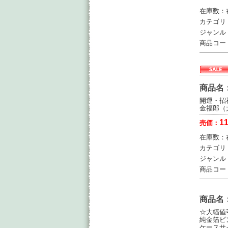
在庫数：
カテゴリ
ジャンル
商品コー
商品名
開運・招
金福郎（
11
売価：
在庫数：
カテゴリ
ジャンル
商品コー
商品名
☆大幅値引
純金箔ビン
ケースサイ