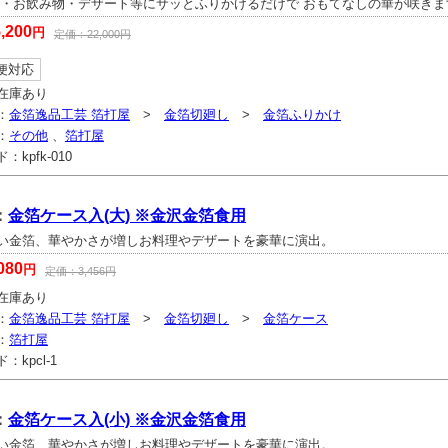
理・お飲み物・デザート等にサッとふりかけるだけで おもてなしの華が咲きま
,200
円
定価：
22,000
円
便対応
在庫あり
：
金箔逸品工芸 箔打屋
>
金箔切廻し
>
金箔ふりかけ
：
その他
、
箔打屋
ド：
kpfk-010
：
金箔ケース入(大) ※金沢金箔食用
い金箔、華やかさが増しお料理やデザートを豪華に演出。
080
円
定価：
3,456
円
在庫あり
：
金箔逸品工芸 箔打屋
>
金箔切廻し
>
金箔ケース
：
箔打屋
ド：
kpcl-1
：
金箔ケース入(小) ※金沢金箔食用
い金箔、華やかさが増しお料理やデザートを豪華に演出。