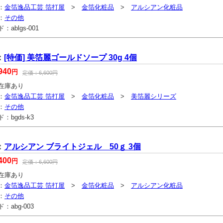
：
金箔逸品工芸 箔打屋
>
金箔化粧品
>
アルシアン化粧品
：
その他
ド：
ablgs-001
：
[特価] 美箔麗ゴールドソープ 30g 4個
940
円
定価：
6,600
円
在庫あり
：
金箔逸品工芸 箔打屋
>
金箔化粧品
>
美箔麗シリーズ
：
その他
ド：
bgds-k3
：
アルシアン ブライトジェル 50ｇ 3個
400
円
定価：
6,600
円
在庫あり
：
金箔逸品工芸 箔打屋
>
金箔化粧品
>
アルシアン化粧品
：
その他
ド：
abg-003