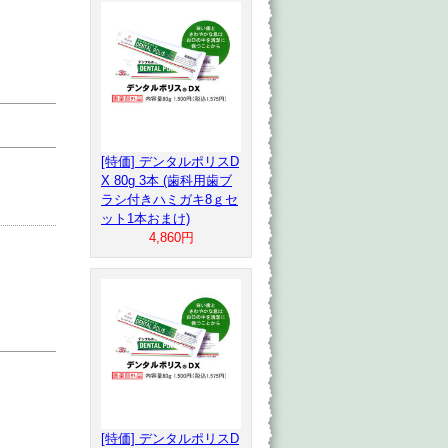
[特価] デンタルポリスD
X 80g 3本 (歯科用歯ブ
ラシ付きハミガキ8ｇセ
ット1本おまけ)
4,860円
[特価] デンタルポリスD