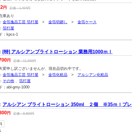
72
円
定価：
1,404
円
在庫あり
：
金箔逸品工芸 箔打屋
>
金箔切廻し
>
金箔ケース
：
箔打屋
ド：
kpcs-1
：
[特] アルシアンブライトローション 業務用1000ｍｌ
700
円
定価：
11,000
円
大変申し訳ございませんが、現在品切れ中です。
：
金箔逸品工芸 箔打屋
>
金箔化粧品
>
アルシアン化粧品
：
その他
、
箔打屋
ド：
abl-gmy-1000
：
アルシアン ブライトローション 350ml ２個 ※35ｍｌプ
800
円
定価：
8,800
円
料
5