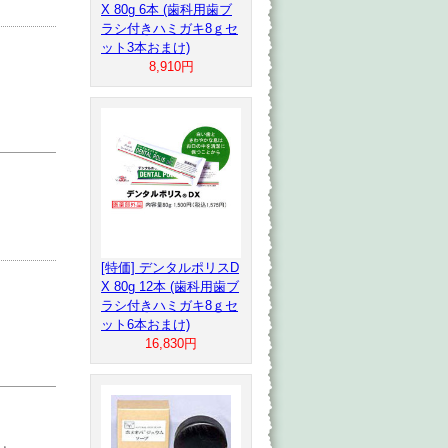
X 80g 6本 (歯科用歯ブ
ラシ付きハミガキ8ｇセ
ット3本おまけ)
8,910円
[特価] デンタルポリスD
X 80g 12本 (歯科用歯ブ
ラシ付きハミガキ8ｇセ
ット6本おまけ)
16,830円