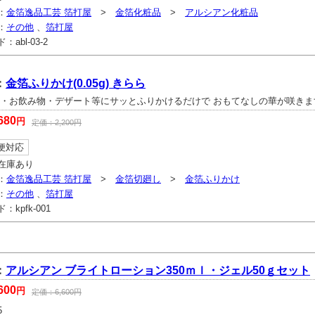
：
金箔逸品工芸 箔打屋
>
金箔化粧品
>
アルシアン化粧品
：
その他
、
箔打屋
ド：
abl-03-2
：
金箔ふりかけ(0.05g) きらら
理・お飲み物・デザート等にサッとふりかけるだけで おもてなしの華が咲きま
680
円
定価：
2,200
円
便対応
在庫あり
：
金箔逸品工芸 箔打屋
>
金箔切廻し
>
金箔ふりかけ
：
その他
、
箔打屋
ド：
kpfk-001
：
アルシアン ブライトローション350ｍｌ・ジェル50ｇセット
600
円
定価：
6,600
円
5