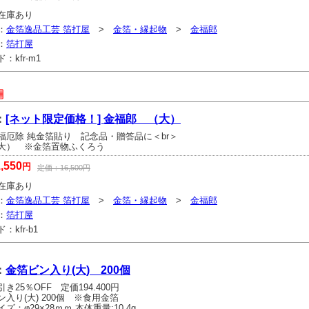
在庫あり
：
金箔逸品工芸 箔打屋
>
金箔・縁起物
>
金福郎
：
箔打屋
ド：
kfr-m1
：
[ネット限定価格！] 金福郎 （大）
福厄除 純金箔貼り 記念品・贈答品に＜br＞
大） ※金箔置物ふくろう
,550
円
定価：
16,500
円
在庫あり
：
金箔逸品工芸 箔打屋
>
金箔・縁起物
>
金福郎
：
箔打屋
ド：
kfr-b1
：
金箔ビン入り(大) 200個
き25％OFF 定価194.400円
入り(大) 200個 ※食用金箔
ズ：φ29×28ｍｍ 本体重量:10.4g