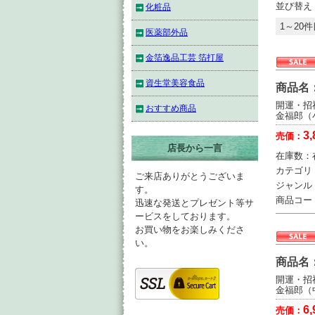
並び替え
化粧品
1～20件
医薬部外品
金箔逸品工芸 箔打屋
資生堂美容食品
商品名
開運・招
おすすめ商品
金福郎（
3,
売価：
店長から一言
在庫数：
カテゴリ
ご来店ありがとうございま
ジャンル
す。
商品コー
迅速な発送とプレゼント等サ
ービスをしております。
お買い物をお楽しみくださ
い。
商品名
開運・招
金福郎（
6,
売価：