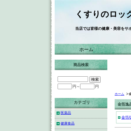
くすりのロック
当店では皆様の健康・美容をサ
ホーム
商品検索
円～
円
ホーム
カテゴリ
金箔逸
医薬品
金箔
健康食品