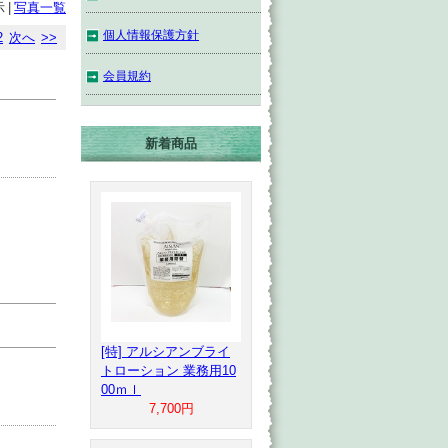
示
|
写真一覧
個人情報保護方針
2
次へ
>>
会員規約
新着商品
[特] アルシアンブライ
トローション 業務用10
00ｍｌ
7,700円