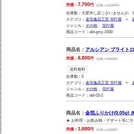
7,700
売価：
円
定価：
11,000
円
在庫数：
大変申し訳ございませんが、
カテゴリ：
金箔逸品工芸 箔打屋
>
ジャンル：
その他
、
箔打屋
商品コード：
abl-gmy-1000
商品名：
アルシアン ブライトロ
8,800
売価：
円
定価：
8,800
円
送料無料
在庫数：
5
カテゴリ：
金箔逸品工芸 箔打屋
>
ジャンル：
その他
、
箔打屋
商品コード：
abl-03-2
商品名：
金箔ふりかけ(0.05g)
★ お料理・お飲み物・デザート等にサ
1,680
売価：
円
定価：
2,200
円