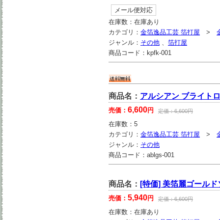
メール便対応
在庫数：
在庫あり
カテゴリ：
金箔逸品工芸 箔打屋
>
ジャンル：
その他
、
箔打屋
商品コード：
kpfk-001
商品名：
アルシアン ブライトロ
6,600
売価：
円
定価：
6,600
円
在庫数：
5
カテゴリ：
金箔逸品工芸 箔打屋
>
ジャンル：
その他
商品コード：
ablgs-001
商品名：
[特価] 美箔麗ゴールドソ
5,940
売価：
円
定価：
6,600
円
在庫数：
在庫あり