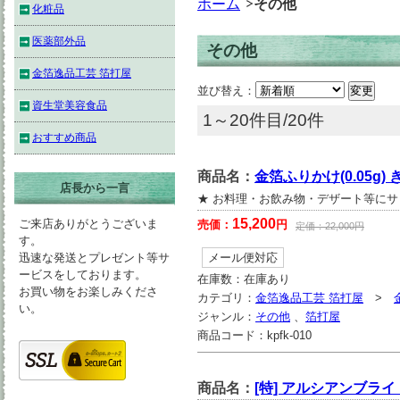
ホーム
その他
化粧品
医薬部外品
その他
金箔逸品工芸 箔打屋
並び替え：
資生堂美容食品
1～20件目/20件
おすすめ商品
商品名：
金箔ふりかけ(0.05g) 
店長から一言
★ お料理・お飲み物・デザート等にサ
15,200
ご来店ありがとうございま
売価：
円
定価：
22,000
円
す。
迅速な発送とプレゼント等サ
メール便対応
ービスをしております。
在庫数：
在庫あり
お買い物をお楽しみくださ
カテゴリ：
金箔逸品工芸 箔打屋
>
い。
ジャンル：
その他
、
箔打屋
商品コード：
kpfk-010
商品名：
[特] アルシアンブライ