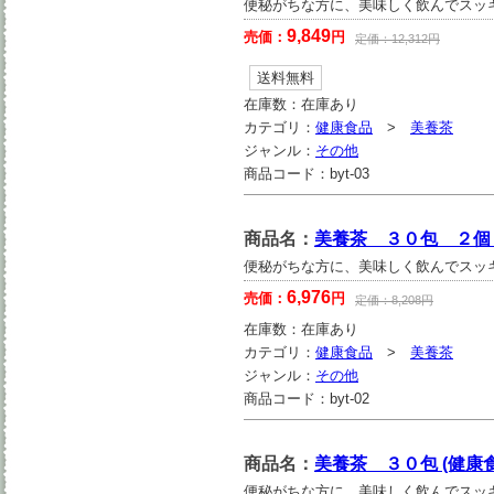
便秘がちな方に、美味しく飲んでスッ
9,849
売価：
円
定価：
12,312
円
送料無料
在庫数：
在庫あり
カテゴリ：
健康食品
>
美養茶
ジャンル：
その他
商品コード：
byt-03
商品名：
美養茶 ３０包 ２個 
便秘がちな方に、美味しく飲んでスッ
6,976
売価：
円
定価：
8,208
円
在庫数：
在庫あり
カテゴリ：
健康食品
>
美養茶
ジャンル：
その他
商品コード：
byt-02
商品名：
美養茶 ３０包 (健康
便秘がちな方に、美味しく飲んでスッ