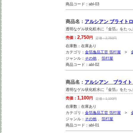
商品コード：
abl-03
商品名：
アルシアン ブライトロー
透明なゲル状化粧水に『金箔』をたっ
2,750
売価：
円
定価：
2,750
円
在庫数：
在庫あり
カテゴリ：
金箔逸品工芸 箔打屋
>
ジャンル：
その他
、
箔打屋
商品コード：
abl-02
商品名：
アルシアン ブライトロ
透明なゲル状化粧水に『金箔』をたっ
1,100
売価：
円
定価：
1,100
円
在庫数：
在庫あり
カテゴリ：
金箔逸品工芸 箔打屋
>
ジャンル：
その他
、
箔打屋
商品コード：
abl-01