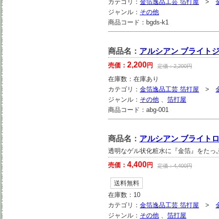
カテゴリ：
金箔逸品工芸 箔打屋
>
ジャンル：
その他
商品コード：
bgds-k1
商品名：
アルシアン ブライトジ
2,200
売価：
円
定価：
2,200
円
在庫数：
在庫あり
カテゴリ：
金箔逸品工芸 箔打屋
>
ジャンル：
その他
、
箔打屋
商品コード：
abg-001
商品名：
アルシアン ブライトロー
透明なゲル状化粧水に『金箔』をたっ
4,400
売価：
円
定価：
4,400
円
送料無料
在庫数：
10
カテゴリ：
金箔逸品工芸 箔打屋
>
ジャンル：
その他
、
箔打屋