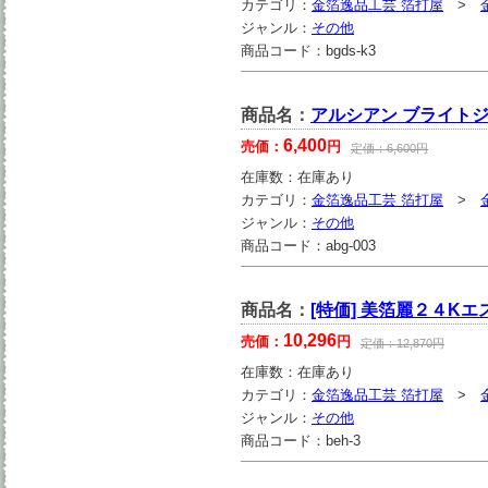
カテゴリ：
金箔逸品工芸 箔打屋
>
ジャンル：
その他
商品コード：
bgds-k3
商品名：
アルシアン ブライトジ
6,400
売価：
円
定価：
6,600
円
在庫数：
在庫あり
カテゴリ：
金箔逸品工芸 箔打屋
>
ジャンル：
その他
商品コード：
abg-003
商品名：
[特価] 美箔麗２４K
10,296
売価：
円
定価：
12,870
円
在庫数：
在庫あり
カテゴリ：
金箔逸品工芸 箔打屋
>
ジャンル：
その他
商品コード：
beh-3