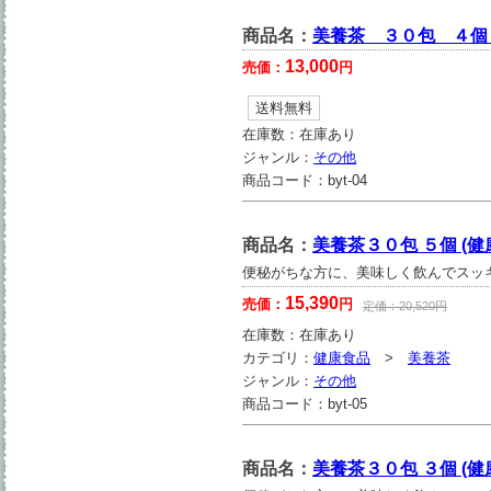
商品名：
美養茶 ３０包 ４個 
13,000
売価：
円
送料無料
在庫数：
在庫あり
ジャンル：
その他
商品コード：
byt-04
商品名：
美養茶３０包 ５個 (
便秘がちな方に、美味しく飲んでスッ
15,390
売価：
円
定価：
20,520
円
在庫数：
在庫あり
カテゴリ：
健康食品
>
美養茶
ジャンル：
その他
商品コード：
byt-05
商品名：
美養茶３０包 ３個 (